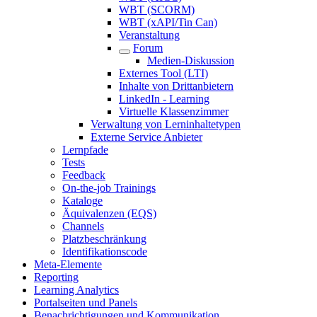
WBT (SCORM)
WBT (xAPI/Tin Can)
Veranstaltung
Forum
Medien-Diskussion
Externes Tool (LTI)
Inhalte von Drittanbietern
LinkedIn - Learning
Virtuelle Klassenzimmer
Verwaltung von Lerninhaltetypen
Externe Service Anbieter
Lernpfade
Tests
Feedback
On-the-job Trainings
Kataloge
Äquivalenzen (EQS)
Channels
Platzbeschränkung
Identifikationscode
Meta-Elemente
Reporting
Learning Analytics
Portalseiten und Panels
Benachrichtigungen und Kommunikation