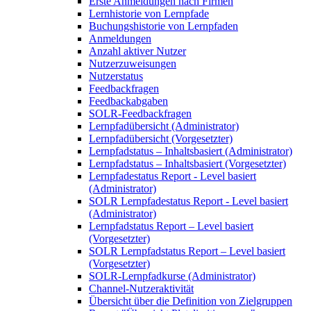
Erste Anmeldungen nach Firmen
Lernhistorie von Lernpfade
Buchungshistorie von Lernpfaden
Anmeldungen
Anzahl aktiver Nutzer
Nutzerzuweisungen
Nutzerstatus
Feedbackfragen
Feedbackabgaben
SOLR-Feedbackfragen
Lernpfadübersicht (Administrator)
Lernpfadübersicht (Vorgesetzter)
Lernpfadstatus – Inhaltsbasiert (Administrator)
Lernpfadstatus – Inhaltsbasiert (Vorgesetzter)
Lernpfadestatus Report - Level basiert
(Administrator)
SOLR Lernpfadestatus Report - Level basiert
(Administrator)
Lernpfadstatus Report – Level basiert
(Vorgesetzter)
SOLR Lernpfadstatus Report – Level basiert
(Vorgesetzter)
SOLR-Lernpfadkurse (Administrator)
Channel-Nutzeraktivität
Übersicht über die Definition von Zielgruppen