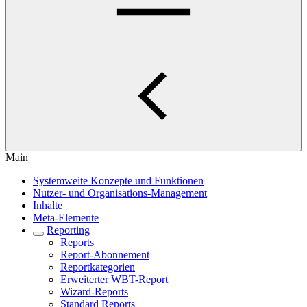
Main
Systemweite Konzepte und Funktionen
Nutzer- und Organisations-Management
Inhalte
Meta-Elemente
Reporting
Reports
Report-Abonnement
Reportkategorien
Erweiterter WBT-Report
Wizard-Reports
Standard Reports