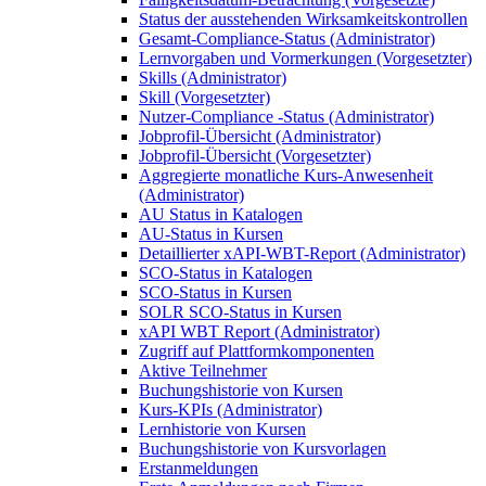
Status der ausstehenden Wirksamkeitskontrollen
Gesamt-Compliance-Status (Administrator)
Lernvorgaben und Vormerkungen (Vorgesetzter)
Skills (Administrator)
Skill (Vorgesetzter)
Nutzer-Compliance -Status (Administrator)
Jobprofil-Übersicht (Administrator)
Jobprofil-Übersicht (Vorgesetzter)
Aggregierte monatliche Kurs-Anwesenheit
(Administrator)
AU Status in Katalogen
AU-Status in Kursen
Detaillierter xAPI-WBT-Report (Administrator)
SCO-Status in Katalogen
SCO-Status in Kursen
SOLR SCO-Status in Kursen
xAPI WBT Report (Administrator)
Zugriff auf Plattformkomponenten
Aktive Teilnehmer
Buchungshistorie von Kursen
Kurs-KPIs (Administrator)
Lernhistorie von Kursen
Buchungshistorie von Kursvorlagen
Erstanmeldungen