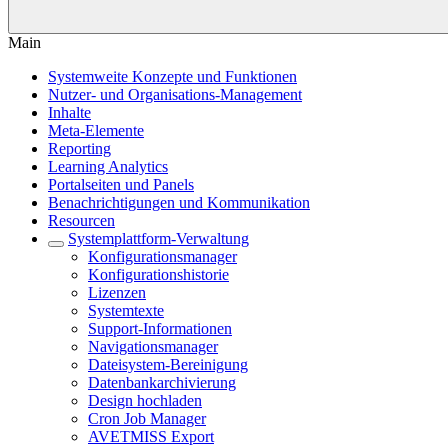
Main
Systemweite Konzepte und Funktionen
Nutzer- und Organisations-Management
Inhalte
Meta-Elemente
Reporting
Learning Analytics
Portalseiten und Panels
Benachrichtigungen und Kommunikation
Resourcen
Systemplattform-Verwaltung
Konfigurationsmanager
Konfigurationshistorie
Lizenzen
Systemtexte
Support-Informationen
Navigationsmanager
Dateisystem-Bereinigung
Datenbankarchivierung
Design hochladen
Cron Job Manager
AVETMISS Export