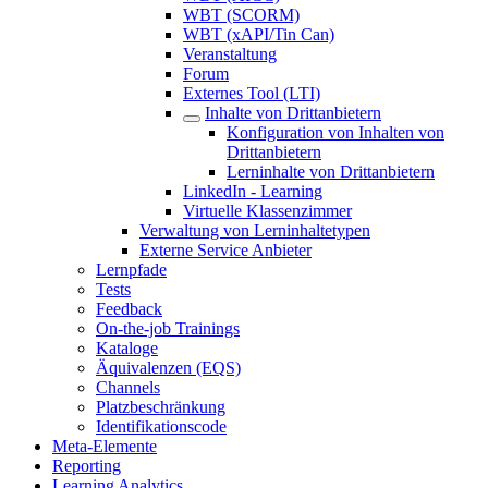
WBT (SCORM)
WBT (xAPI/Tin Can)
Veranstaltung
Forum
Externes Tool (LTI)
Inhalte von Drittanbietern
Konfiguration von Inhalten von
Drittanbietern
Lerninhalte von Drittanbietern
LinkedIn - Learning
Virtuelle Klassenzimmer
Verwaltung von Lerninhaltetypen
Externe Service Anbieter
Lernpfade
Tests
Feedback
On-the-job Trainings
Kataloge
Äquivalenzen (EQS)
Channels
Platzbeschränkung
Identifikationscode
Meta-Elemente
Reporting
Learning Analytics