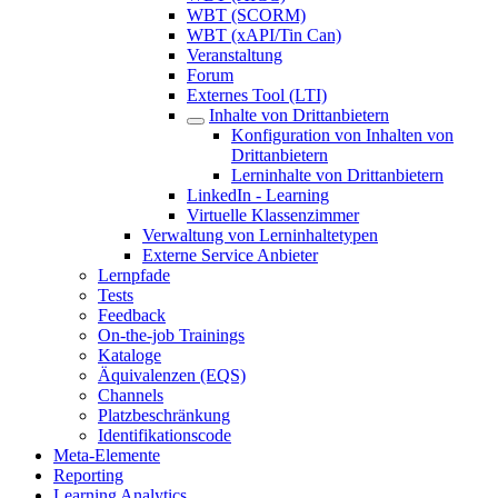
WBT (SCORM)
WBT (xAPI/Tin Can)
Veranstaltung
Forum
Externes Tool (LTI)
Inhalte von Drittanbietern
Konfiguration von Inhalten von
Drittanbietern
Lerninhalte von Drittanbietern
LinkedIn - Learning
Virtuelle Klassenzimmer
Verwaltung von Lerninhaltetypen
Externe Service Anbieter
Lernpfade
Tests
Feedback
On-the-job Trainings
Kataloge
Äquivalenzen (EQS)
Channels
Platzbeschränkung
Identifikationscode
Meta-Elemente
Reporting
Learning Analytics