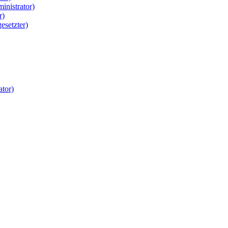
inistrator)
r)
esetzter)
tor)