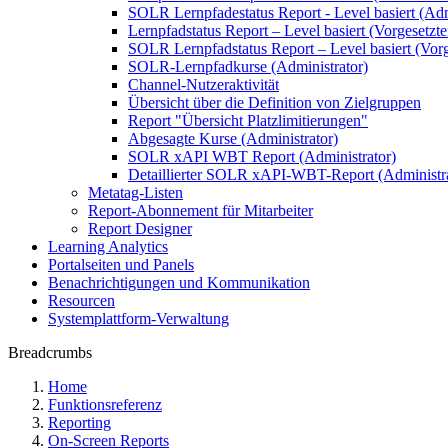
SOLR Lernpfadestatus Report - Level basiert (Adm
Lernpfadstatus Report – Level basiert (Vorgesetzte
SOLR Lernpfadstatus Report – Level basiert (Vorg
SOLR-Lernpfadkurse (Administrator)
Channel-Nutzeraktivität
Übersicht über die Definition von Zielgruppen
Report "Übersicht Platzlimitierungen"
Abgesagte Kurse (Administrator)
SOLR xAPI WBT Report (Administrator)
Detaillierter SOLR xAPI-WBT-Report (Administra
Metatag-Listen
Report-Abonnement für Mitarbeiter
Report Designer
Learning Analytics
Portalseiten und Panels
Benachrichtigungen und Kommunikation
Resourcen
Systemplattform-Verwaltung
Breadcrumbs
Home
Funktionsreferenz
Reporting
On-Screen Reports