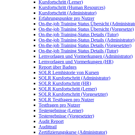
Kursfortschritt (Lerner)
Kursfortschritt (Human Resources)
Kursfortschritt (Administrator)
Erfahrungspunkte pro Nutzer
On-the-job Training Status Übersicht (Administrat
On-the-job Training Status Übersicht (Vorgesetze)
On-the-job Training-Status Details (Tutor)
On-the-job Training-Status Details (Administrator)
On-the-job Training Status Details (Vorgesetzter)
On-the-job Training Status Details (Tutor)
Lernvorlagen und Vormerkungen (Administrator)
Lernvorlagen und Vormerkungen (HR)
Report über Badges
SOLR Lernhistorie von Kursen
SOLR Kursfortschritt (Administrator)
SOLR Kursfortschritt (HR)
SOLR Kursfortschritt (Lerner)
SOLR Kursfortschritt (Vorgesetzter)
SOLR Testfragen pro Nutzer
Testfragen pro Nutzer
Testergebnisse (Lerner)
Testergebnisse (Vorgesetzter)
Audit Report
Audittrail
Zertifizierungskurse (Administrator)