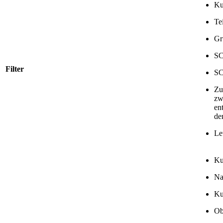
Ku
Te
Gr
S
Filter
S
Zu
zw
en
de
Le
Ku
N
Ku
Ob