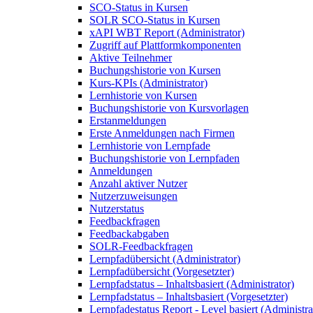
SCO-Status in Kursen
SOLR SCO-Status in Kursen
xAPI WBT Report (Administrator)
Zugriff auf Plattformkomponenten
Aktive Teilnehmer
Buchungshistorie von Kursen
Kurs-KPIs (Administrator)
Lernhistorie von Kursen
Buchungshistorie von Kursvorlagen
Erstanmeldungen
Erste Anmeldungen nach Firmen
Lernhistorie von Lernpfade
Buchungshistorie von Lernpfaden
Anmeldungen
Anzahl aktiver Nutzer
Nutzerzuweisungen
Nutzerstatus
Feedbackfragen
Feedbackabgaben
SOLR-Feedbackfragen
Lernpfadübersicht (Administrator)
Lernpfadübersicht (Vorgesetzter)
Lernpfadstatus – Inhaltsbasiert (Administrator)
Lernpfadstatus – Inhaltsbasiert (Vorgesetzter)
Lernpfadestatus Report - Level basiert (Administra