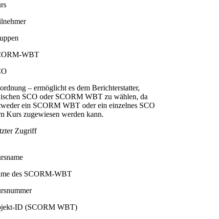
rs
ilnehmer
uppen
CORM-WBT
CO
ordnung – ermöglicht es dem Berichterstatter,
ischen SCO oder SCORM WBT zu wählen, da
tweder ein SCORM WBT oder ein einzelnes SCO
m Kurs zugewiesen werden kann.
tzter Zugriff
rsname
ame des SCORM-WBT
rsnummer
jekt-ID (SCORM WBT)