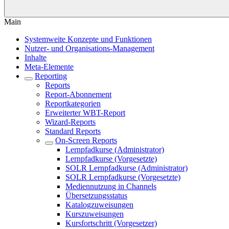
Main
Systemweite Konzepte und Funktionen
Nutzer- und Organisations-Management
Inhalte
Meta-Elemente
Reporting
Reports
Report-Abonnement
Reportkategorien
Erweiterter WBT-Report
Wizard-Reports
Standard Reports
On-Screen Reports
Lernpfadkurse (Administrator)
Lernpfadkurse (Vorgesetzte)
SOLR Lernpfadkurse (Administrator)
SOLR Lernpfadkurse (Vorgesetzte)
Mediennutzung in Channels
Übersetzungsstatus
Katalogzuweisungen
Kurszuweisungen
Kursfortschritt (Vorgesetzer)