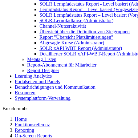
SOLR Lernpfadestatus Report - Level basiert (Adm
Lernpfadstatus Report – Level basiert (Vorgesetzte
SOLR Lernpfadstatus Report – Level basiert (Vorg
SOLR-Lernpfadkurse (Administrator)
Channel-Nutzeraktivität
Übersicht über die Definition von Zielgruppen
Report "Übersicht Platzlimitierungen"
Abgesagte Kurse (Administrator)
SOLR xAPI WBT Report (Administrator)
Detaillierter SOLR xAPI-WBT-Report (Administra
Metatag-Listen
Report-Abonnement für Mitarbeiter
Report Designer
Learning Analytics
Portalseiten und Panels
Benachrichtigungen und Kommunikation
Resourcen
Systemplattform-Verwaltung
Breadcrumbs
Home
Funktionsreferenz
Reporting
On-Screen Reports