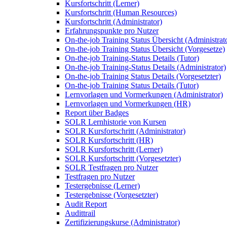
Kursfortschritt (Lerner)
Kursfortschritt (Human Resources)
Kursfortschritt (Administrator)
Erfahrungspunkte pro Nutzer
On-the-job Training Status Übersicht (Administrat
On-the-job Training Status Übersicht (Vorgesetze)
On-the-job Training-Status Details (Tutor)
On-the-job Training-Status Details (Administrator)
On-the-job Training Status Details (Vorgesetzter)
On-the-job Training Status Details (Tutor)
Lernvorlagen und Vormerkungen (Administrator)
Lernvorlagen und Vormerkungen (HR)
Report über Badges
SOLR Lernhistorie von Kursen
SOLR Kursfortschritt (Administrator)
SOLR Kursfortschritt (HR)
SOLR Kursfortschritt (Lerner)
SOLR Kursfortschritt (Vorgesetzter)
SOLR Testfragen pro Nutzer
Testfragen pro Nutzer
Testergebnisse (Lerner)
Testergebnisse (Vorgesetzter)
Audit Report
Audittrail
Zertifizierungskurse (Administrator)