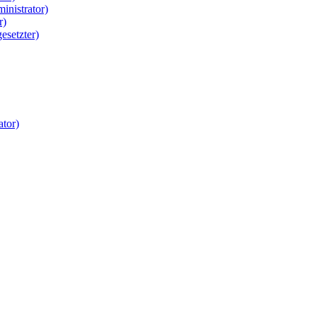
inistrator)
r)
esetzter)
tor)