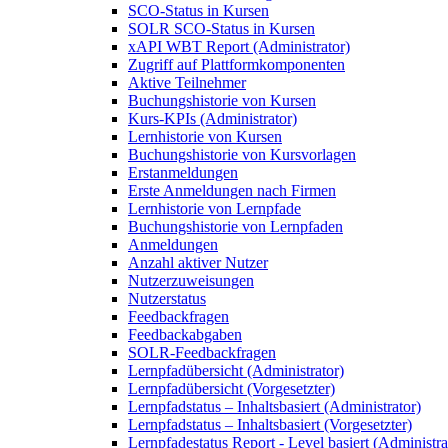
SCO-Status in Kursen
SOLR SCO-Status in Kursen
xAPI WBT Report (Administrator)
Zugriff auf Plattformkomponenten
Aktive Teilnehmer
Buchungshistorie von Kursen
Kurs-KPIs (Administrator)
Lernhistorie von Kursen
Buchungshistorie von Kursvorlagen
Erstanmeldungen
Erste Anmeldungen nach Firmen
Lernhistorie von Lernpfade
Buchungshistorie von Lernpfaden
Anmeldungen
Anzahl aktiver Nutzer
Nutzerzuweisungen
Nutzerstatus
Feedbackfragen
Feedbackabgaben
SOLR-Feedbackfragen
Lernpfadübersicht (Administrator)
Lernpfadübersicht (Vorgesetzter)
Lernpfadstatus – Inhaltsbasiert (Administrator)
Lernpfadstatus – Inhaltsbasiert (Vorgesetzter)
Lernpfadestatus Report - Level basiert (Administra