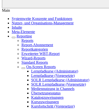
Main
Systemweite Konzepte und Funktionen
Nutzer- und Organisations-Management
Inhalte
Meta-Elemente
Reporting
Reports
Report-Abonnement
Reportkategorien
Erweiterter WBT-Report
Wizard-Reports
Standard Reports
On-Screen Reports
Lernpfadkurse (Administrator)
Lernpfadkurse (Vorgesetzte)
SOLR Lernpfadkurse (Administrator)
SOLR Lernpfadkurse (Vorgesetzte)
Mediennutzung in Channels
Übersetzungsstatus
Katalogzuweisungen
Kurszuweisungen
Kursfortschritt (Vorgesetzer)