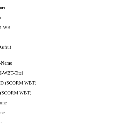
mer
n
M-WBT
Aufruf
g-Name
WBT-Titel
-ID (SCORM WBT)
n (SCORM WBT)
ame
me
e