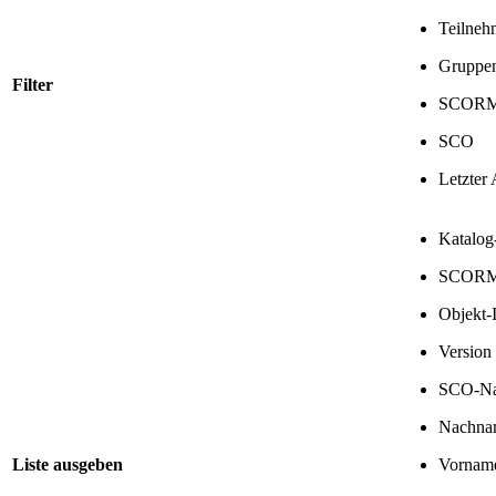
Teilneh
Gruppe
Filter
SCOR
SCO
Letzter 
Katalo
SCORM-
Objekt
Versio
SCO-N
Nachna
Liste ausgeben
Vornam