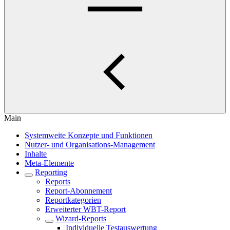
Main
Systemweite Konzepte und Funktionen
Nutzer- und Organisations-Management
Inhalte
Meta-Elemente
Reporting
Reports
Report-Abonnement
Reportkategorien
Erweiterter WBT-Report
Wizard-Reports
Individuelle Testauswertung