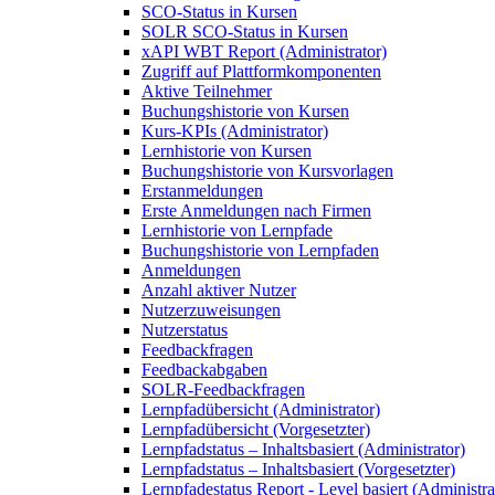
SCO-Status in Kursen
SOLR SCO-Status in Kursen
xAPI WBT Report (Administrator)
Zugriff auf Plattformkomponenten
Aktive Teilnehmer
Buchungshistorie von Kursen
Kurs-KPIs (Administrator)
Lernhistorie von Kursen
Buchungshistorie von Kursvorlagen
Erstanmeldungen
Erste Anmeldungen nach Firmen
Lernhistorie von Lernpfade
Buchungshistorie von Lernpfaden
Anmeldungen
Anzahl aktiver Nutzer
Nutzerzuweisungen
Nutzerstatus
Feedbackfragen
Feedbackabgaben
SOLR-Feedbackfragen
Lernpfadübersicht (Administrator)
Lernpfadübersicht (Vorgesetzter)
Lernpfadstatus – Inhaltsbasiert (Administrator)
Lernpfadstatus – Inhaltsbasiert (Vorgesetzter)
Lernpfadestatus Report - Level basiert (Administra