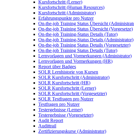
Kursfortschritt (Lerner)
Kursfortschritt (Human Resources)
Kursfortschritt (Administrator)
Erfahrungspunkte pro Nutzer
On-the-job Training Status Übersicht (Administrat
On-the-job Training Status Übersicht (Vorgesetze)
On-the-job Training-Status Details (Tutor)
On-the-job Training-Status Details (Administrator)
On-the-job Training Status Details (Vorgesetzter)
On-the-job Training Status Details (Tutor)
Lernvorlagen und Vormerkungen (Administrator)
Lernvorlagen und Vormerkungen (HR)
Report über Badges
SOLR Lernhistorie von Kursen
SOLR Kursfortschritt (Administrator)
SOLR Kursfortschritt (HR)
SOLR Kursfortschritt (Lerner)
SOLR Kursfortschritt (Vorgesetzter)
SOLR Testfragen pro Nutzer
Testfragen pro Nutzer
Testergebnisse (Lerner)
Testergebnisse (Vorgesetzter)
Audit Report
Audittrail
Zertifizierungskurse (Administrator)