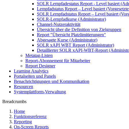
SOLR Lernpfadestatus Report - Level basiert (Adm
Lernpfadstatus Report – Level basiert (Vorgesetzte
SOLR Lernpfadstatus Report – Level basiert (Vorg
SOLR-Lernpfadkurse (Administrator)
Channel-Nutzeraktivität
Übersicht über die Definition von Zielgruppen
Report "Übersicht Platzlimitierungen"
Abgesagte Kurse (Administrator)
SOLR xAPI WBT Report (Administrator)
Detaillierter SOLR xAPI-WBT-Report (Administra
Metatag-Listen
Report-Abonnement für Mitarbeiter
Report Designer
Learning Analytics
Portalseiten und Panels
Benachrichtigungen und Kommunikation
Resourcen
Systemplattform-Verwaltung
Breadcrumbs
Home
Funktionsreferenz
Reporting
On-Screen Reports