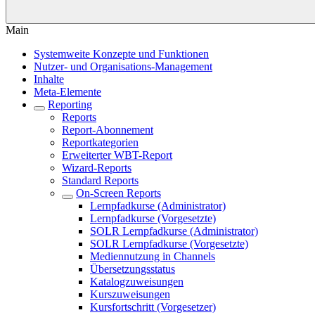
Main
Systemweite Konzepte und Funktionen
Nutzer- und Organisations-Management
Inhalte
Meta-Elemente
Reporting
Reports
Report-Abonnement
Reportkategorien
Erweiterter WBT-Report
Wizard-Reports
Standard Reports
On-Screen Reports
Lernpfadkurse (Administrator)
Lernpfadkurse (Vorgesetzte)
SOLR Lernpfadkurse (Administrator)
SOLR Lernpfadkurse (Vorgesetzte)
Mediennutzung in Channels
Übersetzungsstatus
Katalogzuweisungen
Kurszuweisungen
Kursfortschritt (Vorgesetzer)