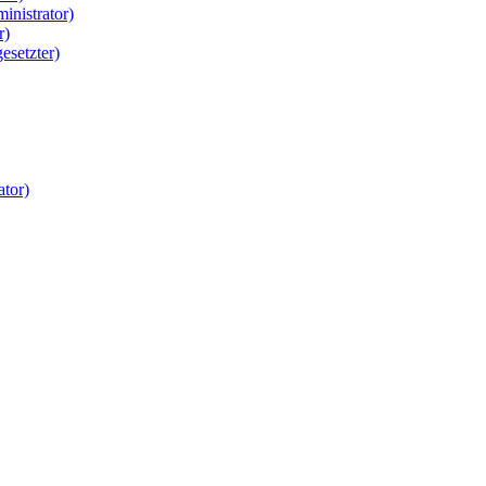
inistrator)
r)
esetzter)
tor)