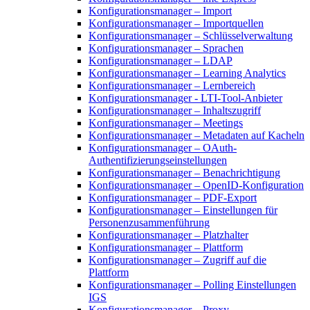
Konfigurationsmanager – Import
Konfigurationsmanager – Importquellen
Konfigurationsmanager – Schlüsselverwaltung
Konfigurationsmanager – Sprachen
Konfigurationsmanager – LDAP
Konfigurationsmanager – Learning Analytics
Konfigurationsmanager – Lernbereich
Konfigurationsmanager - LTI-Tool-Anbieter
Konfigurationsmanager – Inhaltszugriff
Konfigurationsmanager – Meetings
Konfigurationsmanager – Metadaten auf Kacheln
Konfigurationsmanager – OAuth-
Authentifizierungseinstellungen
Konfigurationsmanager – Benachrichtigung
Konfigurationsmanager – OpenID-Konfiguration
Konfigurationsmanager – PDF-Export
Konfigurationsmanager – Einstellungen für
Personenzusammenführung
Konfigurationsmanager – Platzhalter
Konfigurationsmanager – Plattform
Konfigurationsmanager – Zugriff auf die
Plattform
Konfigurationsmanager – Polling Einstellungen
IGS
Konfigurationsmanager – Proxy