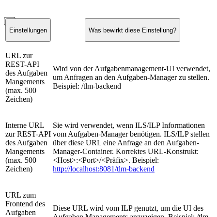
Einstellungen
Was bewirkt diese Einstellung?
URL zur
REST-API
Wird von der Aufgabenmanagement-UI verwendet,
des Aufgaben
um Anfragen an den Aufgaben-Manager zu stellen.
Mangements
Beispiel: /tlm-backend
(max. 500
Zeichen)
Interne URL
Sie wird verwendet, wenn ILS/ILP Informationen
zur REST-API
vom Aufgaben-Manager benötigen. ILS/ILP stellen
des Aufgaben
über diese URL eine Anfrage an den Aufgaben-
Mangements
Manager-Container. Korrektes URL-Konstrukt:
(max. 500
<Host>:<Port>/<Präfix>. Beispiel:
Zeichen)
http://localhost:8081/tlm-backend
URL zum
Frontend des
Diese URL wird vom ILP genutzt, um die UI des
Aufgaben
Aufgaben Managements anzuzeigen. Beispiel: /tlm-