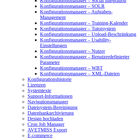
Konfigurationsmanager – Social Integration
Konfigurationsmanager – SOLR
Konfigurationsmanager – Aufgaben-
Management
Konfigurationsmanager – Training-Kalender
Konfigurationsmanager – Tutorsystem
Konfigurationsmanager – Upload-Beschränkung
Konfigurationsmanager – Usability-
Einstellungen
Konfigurationsmanager – Nutzer
Konfigurationsmanager – Benutzerdefinierter
Parameter
Konfigurationsmanager – WBT
Konfigurationsmanager – XML-Dateien
Konfigurationshistorie
Lizenzen
Systemtexte
Support-Informationen
Navigationsmanager
Dateisystem-Bereinigung
Datenbankarchivierung
Design hochladen
Cron Job Manager
AVETMISS Export
E-commerce