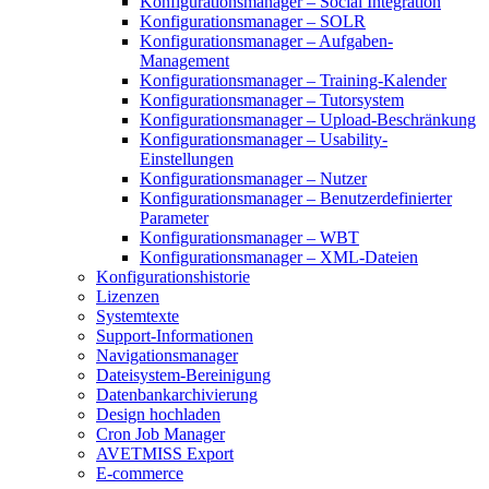
Konfigurationsmanager – Social Integration
Konfigurationsmanager – SOLR
Konfigurationsmanager – Aufgaben-
Management
Konfigurationsmanager – Training-Kalender
Konfigurationsmanager – Tutorsystem
Konfigurationsmanager – Upload-Beschränkung
Konfigurationsmanager – Usability-
Einstellungen
Konfigurationsmanager – Nutzer
Konfigurationsmanager – Benutzerdefinierter
Parameter
Konfigurationsmanager – WBT
Konfigurationsmanager – XML-Dateien
Konfigurationshistorie
Lizenzen
Systemtexte
Support-Informationen
Navigationsmanager
Dateisystem-Bereinigung
Datenbankarchivierung
Design hochladen
Cron Job Manager
AVETMISS Export
E-commerce