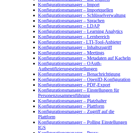
Konfigurationsmanager – Import
Konfigurationsmanager – Importquellen
Konfigurationsmanager – Schlüsselverwaltung
Konfigurationsmanager – Sprachen
Konfigurationsmanager – LDAP
Konfigurationsmanager – Learning Analytics
Konfigurationsmanager – Lernbereich
Konfigurationsmanager - LTI-Tool-Anbieter
Konfigurationsmanager – Inhaltszugriff
Konfigurationsmanager – Meetings
Konfigurationsmanager – Metadaten auf Kacheln
Konfigurationsmanager – OAuth-
Authentifizierungseinstellungen
Konfigurationsmanager – Benachrichtigung
Konfigurationsmanager – OpenID-Konfiguration
Konfigurationsmanager – PDF-Export
Konfigurationsmanager – Einstellungen für
Personenzusammenführung
Konfigurationsmanager – Platzhalter
Konfigurationsmanager – Plattform
Konfigurationsmanager – Zugriff auf die
Plattform
Konfigurationsmanager – Polling Einstellungen
IGS
Konfigurationsmanager – Proxy