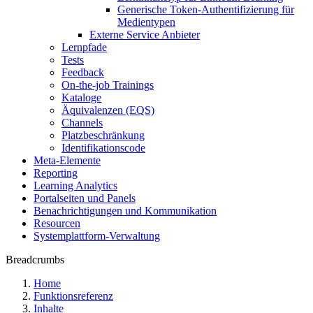
Generische Token-Authentifizierung für
Medientypen
Externe Service Anbieter
Lernpfade
Tests
Feedback
On-the-job Trainings
Kataloge
Äquivalenzen (EQS)
Channels
Platzbeschränkung
Identifikationscode
Meta-Elemente
Reporting
Learning Analytics
Portalseiten und Panels
Benachrichtigungen und Kommunikation
Resourcen
Systemplattform-Verwaltung
Breadcrumbs
Home
Funktionsreferenz
Inhalte