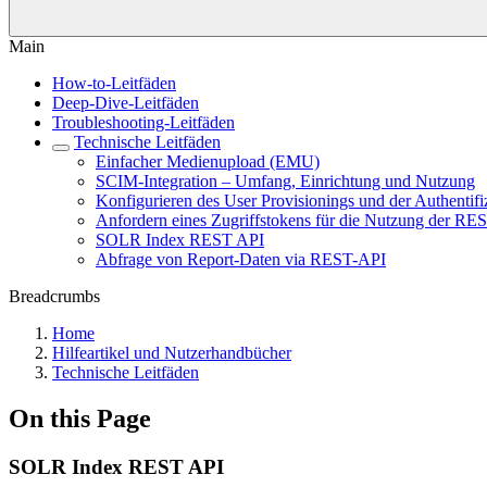
Main
How-to-Leitfäden
Deep-Dive-Leitfäden
Troubleshooting-Leitfäden
Technische Leitfäden
Einfacher Medienupload (EMU)
SCIM-Integration – Umfang, Einrichtung und Nutzung
Konfigurieren des User Provisionings und der Authentif
Anfordern eines Zugriffstokens für die Nutzung der RE
SOLR Index REST API
Abfrage von Report-Daten via REST-API
Breadcrumbs
Home
Hilfeartikel und Nutzerhandbücher
Technische Leitfäden
On this Page
SOLR Index REST API