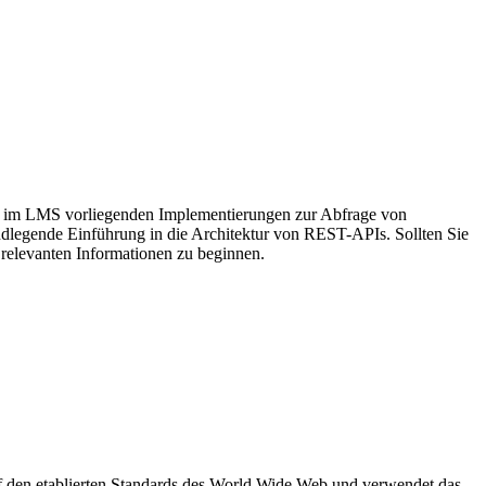
en im LMS vorliegenden Implementierungen zur Abfrage von
ndlegende Einführung in die Architektur von REST-APIs. Sollten Sie
 relevanten Informationen zu beginnen.
uf den etablierten Standards des World Wide Web und verwendet das