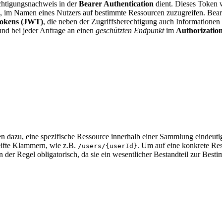
echtigungsnachweis in der
Bearer Authentication
dient. Dieses Token
gung, im Namen eines Nutzers auf bestimmte Ressourcen zuzugreifen. Bear
okens (JWT)
, die neben der Zugriffsberechtigung auch Informationen
und bei jeder Anfrage an einen
geschützten Endpunkt
im
Authorizatio
n dazu, eine spezifische Ressource innerhalb einer Sammlung eindeutig 
eifte Klammern, wie z.B.
. Um auf eine konkrete Ress
/users/{userId}
in der Regel obligatorisch, da sie ein wesentlicher Bestandteil zur Best