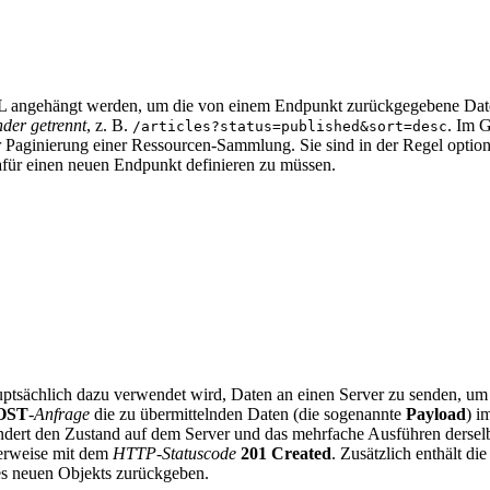
L angehängt werden, um die von einem Endpunkt zurückgegebene Dat
der getrennt
, z. B.
. Im G
/articles?status=published&sort=desc
 Paginierung einer Ressourcen-Sammlung. Sie sind in der Regel optiona
afür einen neuen Endpunkt definieren zu müssen.
auptsächlich dazu verwendet wird, Daten an einen Server zu senden, um
OST
-
Anfrage
die zu übermittelnden Daten (die sogenannte
Payload
) i
ändert den Zustand auf dem Server und das mehrfache Ausführen dersel
herweise mit dem
HTTP-Statuscode
201 Created
. Zusätzlich enthält d
des neuen Objekts zurückgeben.