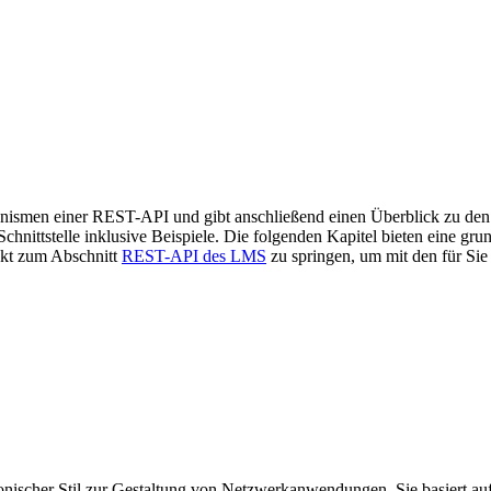
hanismen einer REST-API und gibt anschließend einen Überblick zu d
ittstelle inklusive Beispiele. Die folgenden Kapitel bieten eine gru
rekt zum Abschnitt
REST-API des LMS
zu springen, um mit den für Sie
ktonischer Stil zur Gestaltung von Netzwerkanwendungen. Sie basiert a