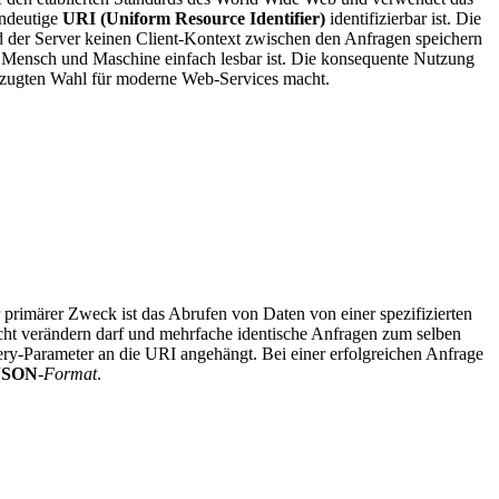
indeutige
URI (Uniform Resource Identifier)
identifizierbar ist. Die
d der Server keinen Client-Kontext zwischen den Anfragen speichern
r Mensch und Maschine einfach lesbar ist. Die konsequente Nutzung
orzugten Wahl für moderne Web-Services macht.
imärer Zweck ist das Abrufen von Daten von einer spezifizierten
icht verändern darf und mehrfache identische Anfragen zum selben
ery-Parameter an die URI angehängt. Bei einer erfolgreichen Anfrage
JSON
-
Format
.