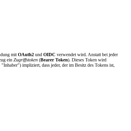
indung mit
OAuth2
und
OIDC
verwendet wird. Anstatt bei jeder
zug ein
Zugriffstoken
(
Bearer Token
). Dieses Token wird
haber") impliziert, dass jeder, der im Besitz des Tokens ist,