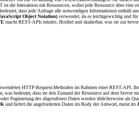
t die Interaktion mit Ressourcen, wobei jede Ressource über eine e
bedeutet, dass jede Anfrage alle notwendigen Informationen enthält un
JavaScript Object Notation)
verwendet, da es leichtgewichtig und fü
TE
macht REST-APIs intuitiv, flexibel und skalierbar, was sie zur bev
verwendeten HTTP-Request-Methoden im Rahmen einer REST-API. Ihr pr
t, was bedeutet, dass sie den Zustand der Ressource auf dem Server n
ng oder Paginierung der abgerufenen Daten werden üblicherweise als Qu
OK
und liefert die angeforderten Daten im Body der Antwort, meist im