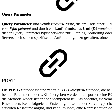
Query Parameter
Query Parameter
sind
Schlüssel-Wert-Paare
, die am Ende einer UR
vom Pfad getrennt
und durch ein
kaufmännisches Und (&)
voneinan
dienen Query Parameter typischerweise zur Filterung, Sortierung oder
Servers nach seinen spezifischen Anforderungen zu gestalten, ohne d
POST
Die
POST
-
Methode
ist eine zentrale
HTTP-Request-Methode
, die h
bei der Parameter in der URL übergeben werden, transportiert eine
P
die Methode weder sicher noch idempotent ist. Das bedeutet, sie ver
Ressourcen. Bei erfolgreicher Erstellung antwortet der Server typisc
erstellten Ressource angibt, und kann im Body eine Repräsentation 