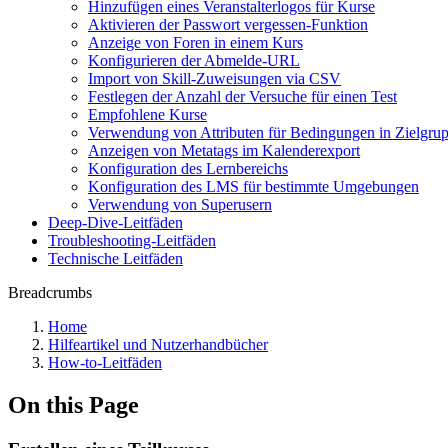
Hinzufügen eines Veranstalterlogos für Kurse
Aktivieren der Passwort vergessen-Funktion
Anzeige von Foren in einem Kurs
Konfigurieren der Abmelde-URL
Import von Skill-Zuweisungen via CSV
Festlegen der Anzahl der Versuche für einen Test
Empfohlene Kurse
Verwendung von Attributen für Bedingungen in Zielgru
Anzeigen von Metatags im Kalenderexport
Konfiguration des Lernbereichs
Konfiguration des LMS für bestimmte Umgebungen
Verwendung von Superusern
Deep-Dive-Leitfäden
Troubleshooting-Leitfäden
Technische Leitfäden
Breadcrumbs
Home
Hilfeartikel und Nutzerhandbücher
How-to-Leitfäden
On this Page