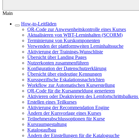
Main
How-to-Leitfäden
QR-Code zur Anwesenheitskontrolle eines Kurses
Aktualisieren von WBT-Lerninhalten (SCORM)
Terminierung von Kurskomponenten
Verwenden der plattformweiten Lerninhaltssuche
Aktivierung der Trainings-Wunschliste
Übersicht über Landing Pages
Nutzerkonten zusammenführen
Konfiguration der Datenschutzerklärung
Übersicht über eindeutige Kennungen
Kursspezifische Eskalationsnachrichten
Workflow zur Automatischen Kurserstellung
QR-Code für die Kursanmeldung generieren
Aktivieren oder Deaktivieren des Lernfortschrittsbalken
Erstellen eines Teilkurses
Aktivierung der Recommendation Engine
Ändern der Kursvorlage eines Kurses
Teilnehmerabschlussoptionen für Kurse
Kursraumgestaltung
Katalogaufbau
Ändern der Einstellungen für die Katalogsuche