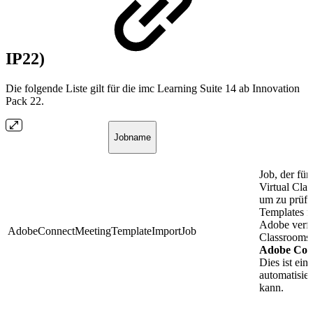
IP22)
Die folgende Liste gilt für die imc Learning Suite 14 ab Innovation
Pack 22.
Jobname
Job, der fü
Virtual Cla
um zu prüfe
Templates f
Adobe verfü
AdobeConnectMeetingTemplateImportJob
Classrooms 
Adobe Con
Dies ist ein
automatisie
kann.