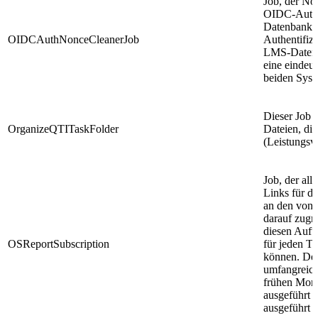
Job, der No
OIDC-Authe
Datenbank l
OIDCAuthNonceCleanerJob
Authentifiz
LMS-Datenb
eine eindeu
beiden Syste
Dieser Job 
OrganizeQTITaskFolder
Dateien, di
(Leistungsv
Job, der all
Links für di
an den von
darauf zugr
diesen Auftr
OSReportSubscription
für jeden T
können. Der
umfangreich 
frühen Morg
ausgeführt 
ausgeführt 