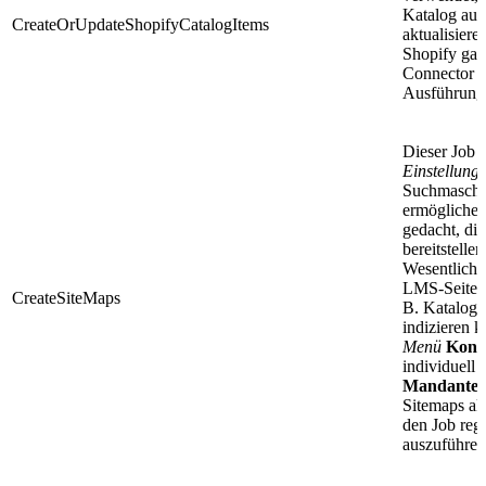
Katalog auto
CreateOrUpdateShopifyCatalogItems
aktualisiere
Shopify gab
Connector v
Ausführung
Dieser Job 
Einstellung
Suchmaschin
ermöglichen
gedacht, die
bereitstelle
Wesentliche
LMS-Seiten,
CreateSiteMaps
B. Kataloge
indizieren 
Menü
Konfi
individuell
Mandante
Sitemaps ak
den Job reg
auszuführen