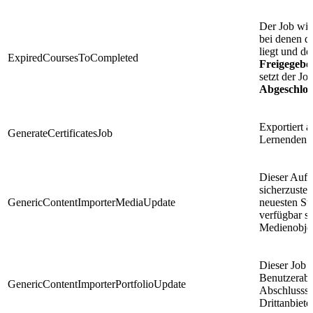
Der Job wir
bei denen d
liegt und de
ExpiredCoursesToCompleted
Freigegebe
setzt der Jo
Abgeschlos
Exportiert a
GenerateCertificatesJob
Lernenden.
Dieser Auft
sicherzustel
GenericContentImporterMediaUpdate
neuesten St
verfügbar si
Medienobjekt
Dieser Job p
Benutzerabsc
GenericContentImporterPortfolioUpdate
Abschlussst
Drittanbieter