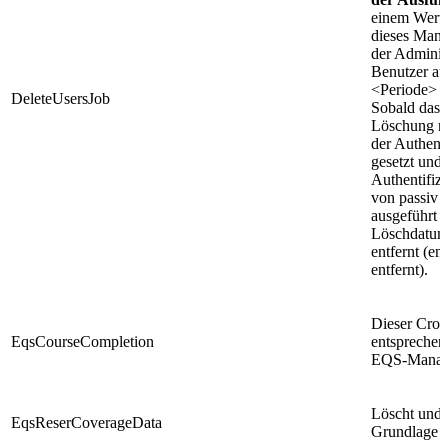
einem Wert >
dieses Mand
der Adminis
Benutzer aus
<Periode> M
DeleteUsersJob
Sobald das 
Löschung ni
der Authenti
gesetzt und
Authentifizi
von passiv w
ausgeführt 
Löschdatum 
entfernt (en
entfernt).
Dieser Cron
EqsCourseCompletion
entsprechen
EQS-Manager
Löscht und 
EqsReserCoverageData
Grundlage 