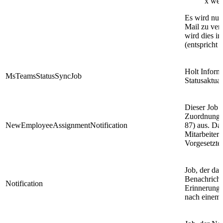
x wei
Es wird nur
Mail zu vers
wird dies im
(entspricht 
Holt Inform
MsTeamsStatusSyncJob
Statusaktua
Dieser Job l
Zuordnung n
NewEmployeeAssignmentNotification
87) aus. Da
Mitarbeiter
Vorgesetzte
Job, der das
Benachricht
Notification
Erinnerungs
nach einem 