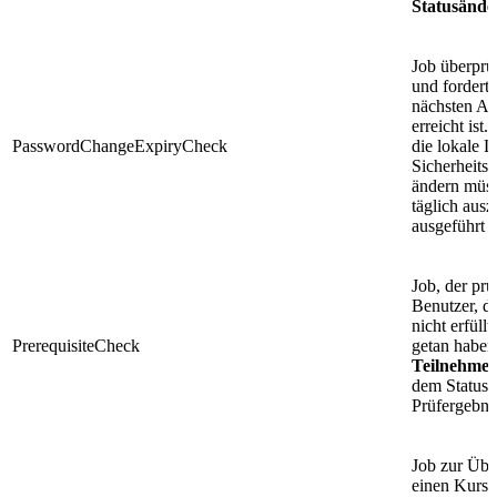
Statusände
Job überprüf
und fordert 
nächsten An
erreicht ist
PasswordChangeExpiryCheck
die lokale 
Sicherheits
ändern müss
täglich ausz
ausgeführt 
Job, der prü
Benutzer, d
nicht erfüll
PrerequisiteCheck
getan haben
Teilnehmer
dem Status 
Prüfergebni
Job zur Übe
einen Kurs e