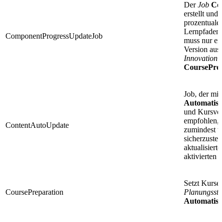
Der
Job
Co
erstellt un
prozentuale
Lernpfaden 
ComponentProgressUpdateJob
muss nur ei
Version aus
Innovation 
CoursePro
Job, der mi
Automatisc
und Kursvor
empfohlen, 
ContentAutoUpdate
zumindest t
sicherzustel
aktualisiert
aktivierten
Setzt Kurse
CoursePreparation
Planungssta
Automatisch