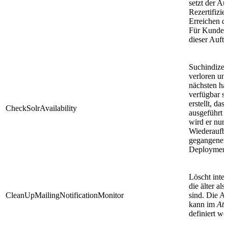
setzt der Au
Rezertifizi
Erreichen d
Für Kunden,
dieser Auft
Suchindizes
verloren und
nächsten ha
verfügbar s
erstellt, da
CheckSolrAvailability
ausgeführt 
wird er nur
Wiederaufba
gegangenen 
Deployments
Löscht inte
die älter al
CleanUpMailingNotificationMonitor
sind. Die A
kann im
Att
definiert we