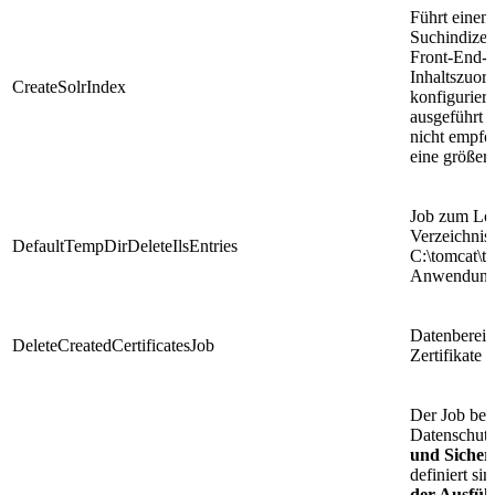
Führt einen
Suchindizes 
Front-End-A
Inhaltszuord
CreateSolrIndex
konfiguriert
ausgeführt 
nicht empfoh
eine größer
Job zum Lös
Verzeichnis 
DefaultTempDirDeleteIlsEntries
C:\tomcat\t
Anwendungs
Datenberein
DeleteCreatedCertificatesJob
Zertifikate
Der Job bezi
Datenschutz
und Sicher
definiert si
der Ausfüh