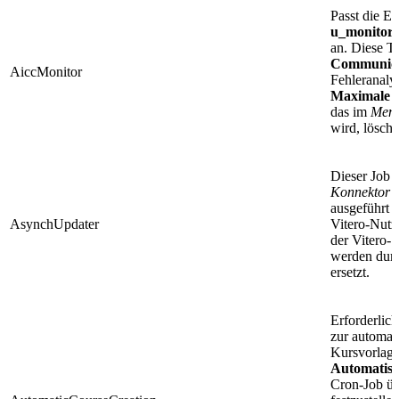
Passt die Ei
u_monitor_
an. Diese 
Communica
AiccMonitor
Fehleranaly
Maximale E
das im
Men
wird, löscht
Dieser Job 
Konnektor
v
ausgeführt w
AsynchUpdater
Vitero-Nutz
der Vitero-S
werden durc
ersetzt.
Erforderlic
zur automat
Kursvorlage
Automatisc
Cron-Job üb