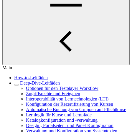
Main
How-to-Leitfäden
Deep-Dive-Leitfäden
Optionen für den Testplayer-Workflow
Zugriffsrechte und Freigaben
Interoperabilität von Lerntechnologien (LTI)
Konfiguration der Rezertifizierung von Kursen
Automatische Buchung von Gruppen auf Pflichtkurse
Lernlogik für Kurse und Lernpfade
Katalogkonfiguration und -verwaltung
Design-, Portalseiten- und Panel-Konfiguration
Verwaltung und Konfiguration von Systemtexten