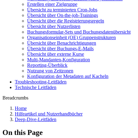
Erstellen einer Zielgruppe
Übersicht zu terminierten Cron-Jobs
Übersicht über On-the-job-Trainings
Übersicht über die Registrierungsregeln
Übersicht über Nutzerlisten
Buchungsformular-Sets und Buchungsdatenübersicht
Organisationseinheit (OE) Gruppenstrukturen
Übersicht über Benachrichtigungen
Übersicht über Buchungs-E-Mails
Übersicht über externe Kurse
Multi-Mandanten-Konfiguration
Reporting-Überblick
Nutzung von Zeitzonen
Konfiguration der Metadaten auf Kacheln
Troubleshooting-Leitfäden
Technische Leitfäden
Breadcrumbs
Home
Hilfeartikel und Nutzerhandbücher
Deep-Dive-Leitfäden
On this Page