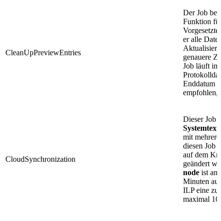
Der Job bez
Funktion fü
Vorgesetzte.
er alle Date
Aktualisieru
CleanUpPreviewEntries
genauere Zu
Job läuft im
Protokolldat
Enddatum un
empfohlen, 
Dieser Job 
Systemtext
mit mehrer
diesen Job 
auf dem Kno
CloudSynchronization
geändert w
node
ist an
Minuten aus
ILP eine zu
maximal 10 