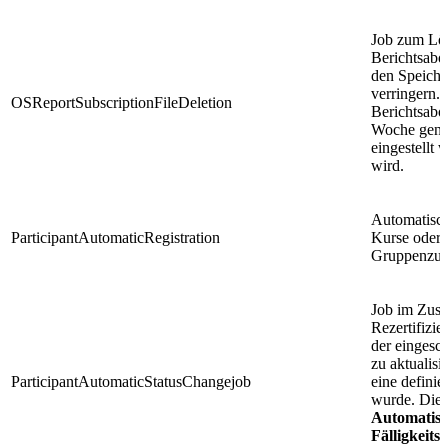
Job zum Lös
Berichtsabo
den Speiche
verringern. 
OSReportSubscriptionFileDeletion
Berichtsabo
Woche gener
eingestellt 
wird.
Automatisch
ParticipantAutomaticRegistration
Kurse oder 
Gruppenzuge
Job im Zus
Rezertifizi
der eingesc
zu aktualis
ParticipantAutomaticStatusChangejob
eine defini
wurde. Dies
Automatisc
Fälligkeit