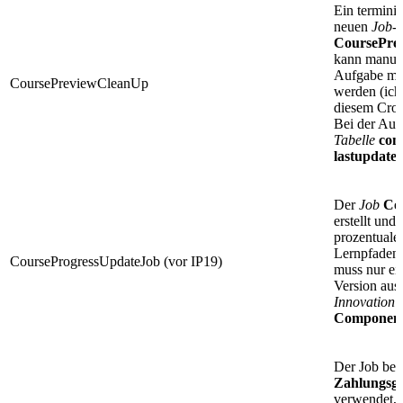
Ein termini
neuen
Job-P
CoursePre
kann manuel
Aufgabe mit
CoursePreviewCleanUp
werden (ich 
diesem Cron-
Bei der Aus
Tabelle
com
lastupdate
Der
Job
Co
erstellt un
prozentuale
Lernpfaden 
CourseProgressUpdateJob (vor IP19)
muss nur ei
Version aus
Innovation 
Component
Der Job bez
Zahlungsg
verwendet, 