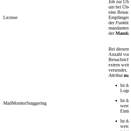
Job zur Übe
um bei Über
eine Benach
License
Empfänger d
der
Funktio
mandantens
der
Mandan
Bei diesem 
Anzahl von 
Benachricht
extern weite
versendet. 
Attribut
mai
Ist da
Logme
Ist da
MailMonitorStaggering
werde
Eintr
Ist da
werde