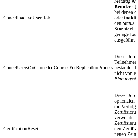
Metatag
Au
Benutzer
(I
bei denen da
CancelInactiveUsersJob
oder
inakti
den
Status
B
Storniert
ha
geringe Last
ausgeführt 
Dieser Job 
Teilnehmer z
CancelUsersOnCancelledCoursesForReplicationProcess
bestanden h
nicht von e
Planungssta
Dieser Job 
optionalen
die Verfolgu
Zertifizier
verwendet w
Zertifizieru
CertificationReset
den Zertifiz
neuen Zeitra