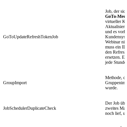
Job, der sic
GoTo-Meet
virtueller 
Aktualisier
und es vork
GoToUpdateRefreshTokenJob
Kundensyst
Webinar nic
muss ein IL
den Refresh
ersetzen. E
jede Stunde 
Methode, d
GroupImport
Gruppenimpor
wurde.
Der Job über
JobSchedulerDuplicateCheck
zweites Mal
noch lief, u