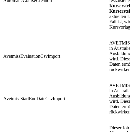
AutomaticCourseCreation
festzustelle
Kurserstel
Kurserstell
aktuellen D
Fall ist, wi
Kursvorlage 
AVETMISS is
in Australien
Ausbildungs
AvetmissEvaluationCsvImport
wird. Dieser
Daten ermö
rückwirken
AVETMISS is
in Australien
Ausbildungs
AvetmissStartEndDateCsvImport
wird. Dieser
Daten ermö
rückwirken
Dieser Job 