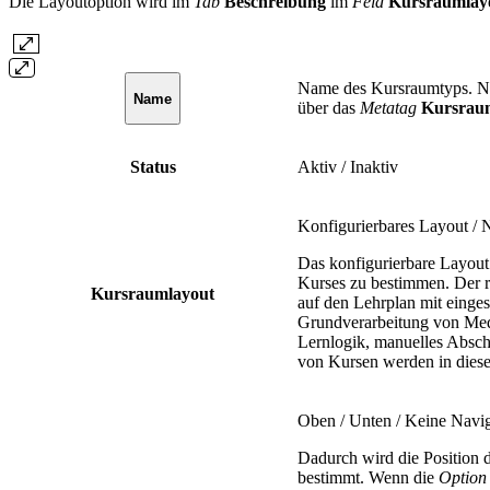
Die Layoutoption wird im
Tab
Beschreibung
im
Feld
Kursraumlay
Name des Kursraumtyps. Nur
Name
über das
Metatag
Kursrau
Status
Aktiv / Inaktiv
Konfigurierbares Layout / 
Das konfigurierbare Layout
Kurses zu bestimmen. Der r
Kursraumlayout
auf den Lehrplan mit einge
Grundverarbeitung von Med
Lernlogik, manuelles Absch
von Kursen werden in diesem
Oben / Unten / Keine Navi
Dadurch wird die Position 
bestimmt. Wenn die
Option