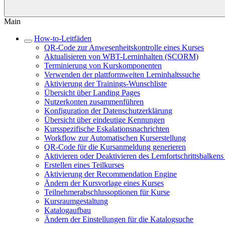
Main
How-to-Leitfäden
QR-Code zur Anwesenheitskontrolle eines Kurses
Aktualisieren von WBT-Lerninhalten (SCORM)
Terminierung von Kurskomponenten
Verwenden der plattformweiten Lerninhaltssuche
Aktivierung der Trainings-Wunschliste
Übersicht über Landing Pages
Nutzerkonten zusammenführen
Konfiguration der Datenschutzerklärung
Übersicht über eindeutige Kennungen
Kursspezifische Eskalationsnachrichten
Workflow zur Automatischen Kurserstellung
QR-Code für die Kursanmeldung generieren
Aktivieren oder Deaktivieren des Lernfortschrittsbalken
Erstellen eines Teilkurses
Aktivierung der Recommendation Engine
Ändern der Kursvorlage eines Kurses
Teilnehmerabschlussoptionen für Kurse
Kursraumgestaltung
Katalogaufbau
Ändern der Einstellungen für die Katalogsuche