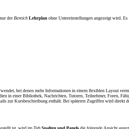
nur der
Bereich
Lehrplan
ohne Untereinstellungen angezeigt wird. Es 
verwendet, bei denen mehr Informationen in einem flexiblen Layout ve
dien in einer Bibliothek, Nachrichten, Tutoren, Teilnehmer, Foren, Fähi
ails zur Kursbeschreibung enthält. Bei späteren Zugriffen wird direkt 
estellt ist, wird im
Tab
Spalten und Panels
die folgende Ansicht angez