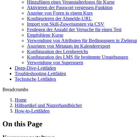
Hinzufügen eines Veranstalterlogos für Kurse
Aktivieren der Passwort vergessen-Funktion
Anzeige von Foren in einem Kurs
Konfigurieren der Abmelde-URL
Import von Skill-Zuweisungen via CSV
Festlegen der Anzahl der Versuche für einen Test
Empfohlene Kurse
Verwendung von Attributen für Bedingungen in Zielgru
Anzeigen von Metatags im Kalenderexport
Konfiguration des Lernbereichs
Konfiguration des LMS für bestimmte Umgebungen
Verwendung von Superusern
Deep-Dive-Leitfäden
Troubleshooting-Leitfäden
Technische Leitfäden
Breadcrumbs
Home
Hilfeartikel und Nutzerhandbücher
How-to-Leitfäden
On this Page