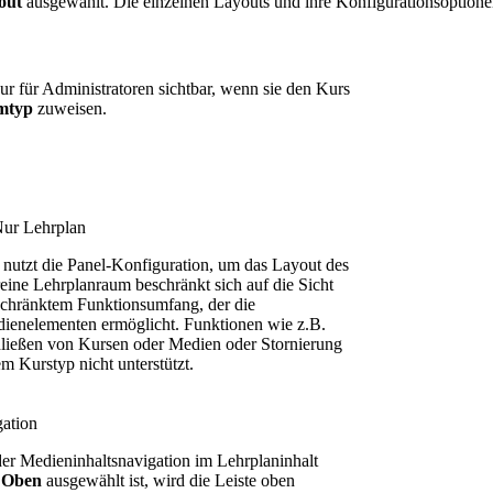
out
ausgewählt. Die einzelnen Layouts und ihre Konfigurationsoptionen
 für Administratoren sichtbar, wenn sie den Kurs
mtyp
zuweisen.
Nur Lehrplan
 nutzt die Panel-Konfiguration, um das Layout des
eine Lehrplanraum beschränkt sich auf die Sicht
schränktem Funktionsumfang, der die
ienelementen ermöglicht. Funktionen wie z.B.
ließen von Kursen oder Medien oder Stornierung
 Kurstyp nicht unterstützt.
gation
der Medieninhaltsnavigation im Lehrplaninhalt
Oben
ausgewählt ist, wird die Leiste oben