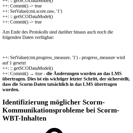
++: :: getSCODataModel()
++: Commit() -> true
++: SetValue(cmi.score.raw, '1')
++: :: getSCODataModel()
++: Commit() -> true
Am Ende des Protokolls sind darüber hinaus auch noch die
folgenden Daten verfügbar:
++: SetValue(cmi.progress_measure, '1') - progress_measure wird
auf 1 gesetzt
++: :: getSCODataModel()
++: Commit() → true -
die Änderungen wurden an das LMS
übertragen. Dies ist ein wichtiger letzter Schritt, der sicherstellt,
dass die Scorm-Daten tatsächlich in das LMS übertragen
wurden.
Identifizierung möglicher Scorm-
Kommunikationsprobleme bei Scorm-
WBT-Inhalten