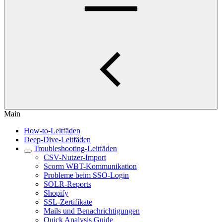
Main
How-to-Leitfäden
Deep-Dive-Leitfäden
Troubleshooting-Leitfäden
CSV-Nutzer-Import
Scorm WBT-Kommunikation
Probleme beim SSO-Login
SOLR-Reports
Shopify
SSL-Zertifikate
Mails und Benachrichtigungen
Quick Analysis Guide