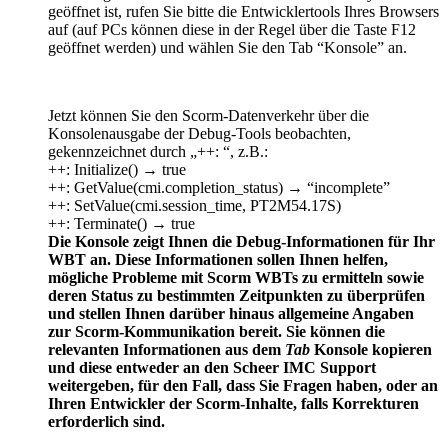
geöffnet ist, rufen Sie bitte die Entwicklertools Ihres Browsers
auf (auf PCs können diese in der Regel über die Taste F12
geöffnet werden) und wählen Sie den Tab “Konsole” an.
Jetzt können Sie den Scorm-Datenverkehr über die
Konsolenausgabe der Debug-Tools beobachten,
gekennzeichnet durch „++: “, z.B.:
++: Initialize() → true
++: GetValue(cmi.completion_status) → “incomplete”
++: SetValue(cmi.session_time, PT2M54.17S)
++: Terminate() → true
Die Konsole zeigt Ihnen die Debug-Informationen für Ihr
WBT an. Diese Informationen sollen Ihnen helfen,
mögliche Probleme mit Scorm WBTs zu ermitteln sowie
deren Status zu bestimmten Zeitpunkten zu überprüfen
und stellen Ihnen darüber hinaus allgemeine Angaben
zur Scorm-Kommunikation bereit. Sie können die
relevanten Informationen aus dem
Tab
Konsole kopieren
und diese entweder an den Scheer IMC Support
weitergeben, für den Fall, dass Sie Fragen haben, oder an
Ihren Entwickler der Scorm-Inhalte, falls Korrekturen
erforderlich sind.