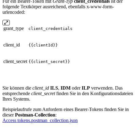
Für ein Bearer-Token mit
Grant-Typ
client_credentials
ist der
folgende Textkörper ausreichend, ebenfalls x-www-form-
urlencoded:
grant_type
client_credentials
client_id
{{clientId}}
client_secret
{{client_secret}}
Sie können die
client_id
ILS
,
IDM
oder
ILP
verwenden. Das
entsprechende
client_secret
finden Sie in den Konfigurationsdateien
Ihres Systems.
Beispielaufrufe zum Anfordern eines Bearer-Tokens finden Sie in
dieser
Postman-Collection
:
Access tokens.postman_collection.json