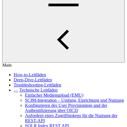
Main
How-to-Leitfäden
Deep-Dive-Leitfäden
Troubleshooting-Leitfäden
Technische Leitfäden
Einfacher Medienupload (EMU)
SCIM-Integration – Umfang, Einrichtung und Nutzung
Konfigurieren des User Provisionings und der
Authentifizierung über OICD
Anfordern eines Zugriffstokens für die Nutzung der
REST-API
SOLR Index REST API