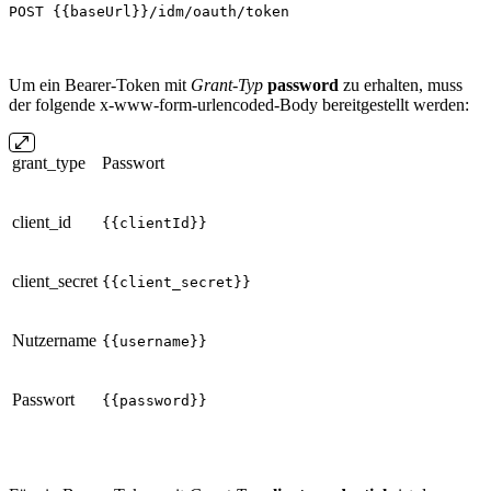
POST {{baseUrl}}/idm/oauth/token
Um ein Bearer-Token mit
Grant-Typ
password
zu erhalten, muss
der folgende x-www-form-urlencoded-Body bereitgestellt werden:
grant_type
Passwort
client_id
{{clientId}}
client_secret
{{client_secret}}
Nutzername
{{username}}
Passwort
{{password}}