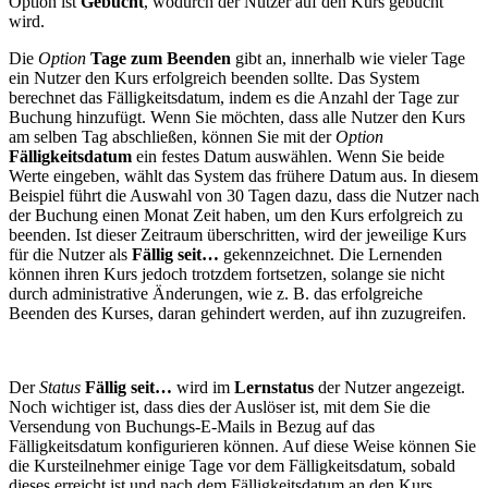
Option ist
Gebucht
, wodurch der Nutzer auf den Kurs gebucht
wird.
Die
Option
Tage zum Beenden
gibt an, innerhalb wie vieler Tage
ein Nutzer den Kurs erfolgreich beenden sollte. Das System
berechnet das Fälligkeitsdatum, indem es die Anzahl der Tage zur
Buchung hinzufügt. Wenn Sie möchten, dass alle Nutzer den Kurs
am selben Tag abschließen, können Sie mit der
Option
Fälligkeitsdatum
ein festes Datum auswählen. Wenn Sie beide
Werte eingeben, wählt das System das frühere Datum aus. In diesem
Beispiel führt die Auswahl von 30 Tagen dazu, dass die Nutzer nach
der Buchung einen Monat Zeit haben, um den Kurs erfolgreich zu
beenden. Ist dieser Zeitraum überschritten, wird der jeweilige Kurs
für die Nutzer als
Fällig seit…
gekennzeichnet. Die Lernenden
können ihren Kurs jedoch trotzdem fortsetzen, solange sie nicht
durch administrative Änderungen, wie z. B. das erfolgreiche
Beenden des Kurses, daran gehindert werden, auf ihn zuzugreifen.
Der
Status
Fällig seit…
wird im
Lernstatus
der Nutzer angezeigt.
Noch wichtiger ist, dass dies der Auslöser ist, mit dem Sie die
Versendung von Buchungs-E-Mails in Bezug auf das
Fälligkeitsdatum konfigurieren können. Auf diese Weise können Sie
die Kursteilnehmer einige Tage vor dem Fälligkeitsdatum, sobald
dieses erreicht ist und nach dem Fälligkeitsdatum an den Kurs