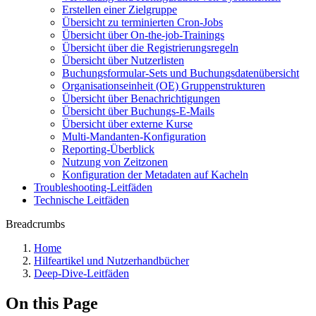
Erstellen einer Zielgruppe
Übersicht zu terminierten Cron-Jobs
Übersicht über On-the-job-Trainings
Übersicht über die Registrierungsregeln
Übersicht über Nutzerlisten
Buchungsformular-Sets und Buchungsdatenübersicht
Organisationseinheit (OE) Gruppenstrukturen
Übersicht über Benachrichtigungen
Übersicht über Buchungs-E-Mails
Übersicht über externe Kurse
Multi-Mandanten-Konfiguration
Reporting-Überblick
Nutzung von Zeitzonen
Konfiguration der Metadaten auf Kacheln
Troubleshooting-Leitfäden
Technische Leitfäden
Breadcrumbs
Home
Hilfeartikel und Nutzerhandbücher
Deep-Dive-Leitfäden
On this Page