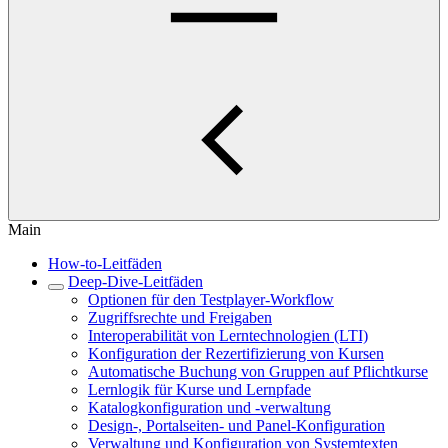
Main
How-to-Leitfäden
Deep-Dive-Leitfäden
Optionen für den Testplayer-Workflow
Zugriffsrechte und Freigaben
Interoperabilität von Lerntechnologien (LTI)
Konfiguration der Rezertifizierung von Kursen
Automatische Buchung von Gruppen auf Pflichtkurse
Lernlogik für Kurse und Lernpfade
Katalogkonfiguration und -verwaltung
Design-, Portalseiten- und Panel-Konfiguration
Verwaltung und Konfiguration von Systemtexten