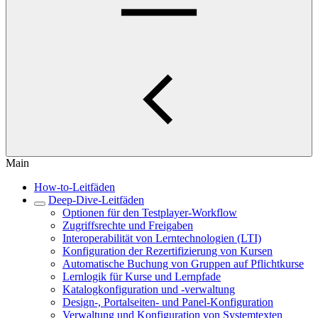
Main
How-to-Leitfäden
Deep-Dive-Leitfäden
Optionen für den Testplayer-Workflow
Zugriffsrechte und Freigaben
Interoperabilität von Lerntechnologien (LTI)
Konfiguration der Rezertifizierung von Kursen
Automatische Buchung von Gruppen auf Pflichtkurse
Lernlogik für Kurse und Lernpfade
Katalogkonfiguration und -verwaltung
Design-, Portalseiten- und Panel-Konfiguration
Verwaltung und Konfiguration von Systemtexten