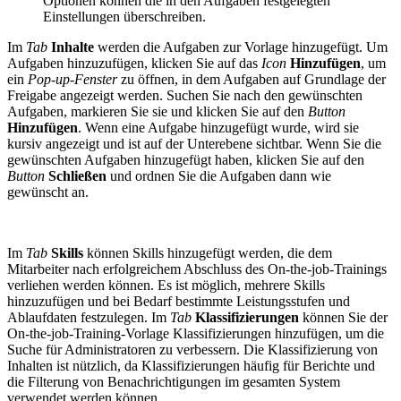
Optionen können die in den Aufgaben festgelegten
Einstellungen überschreiben.
Im
Tab
Inhalte
werden die Aufgaben zur Vorlage hinzugefügt. Um
Aufgaben hinzuzufügen, klicken Sie auf das
Icon
Hinzufügen
, um
ein
Pop-up-Fenster
zu öffnen, in dem Aufgaben auf Grundlage der
Freigabe angezeigt werden. Suchen Sie nach den gewünschten
Aufgaben, markieren Sie sie und klicken Sie auf den
Button
Hinzufügen
. Wenn eine Aufgabe hinzugefügt wurde, wird sie
kursiv angezeigt und ist auf der Unterebene sichtbar. Wenn Sie die
gewünschten Aufgaben hinzugefügt haben, klicken Sie auf den
Button
Schließen
und ordnen Sie die Aufgaben dann wie
gewünscht an.
Im
Tab
Skills
können Skills hinzugefügt werden, die dem
Mitarbeiter nach erfolgreichem Abschluss des On-the-job-Trainings
verliehen werden können. Es ist möglich, mehrere Skills
hinzuzufügen und bei Bedarf bestimmte Leistungsstufen und
Ablaufdaten festzulegen. Im
Tab
Klassifizierungen
können Sie der
On-the-job-Training-Vorlage Klassifizierungen hinzufügen, um die
Suche für Administratoren zu verbessern. Die Klassifizierung von
Inhalten ist nützlich, da Klassifizierungen häufig für Berichte und
die Filterung von Benachrichtigungen im gesamten System
verwendet werden können.