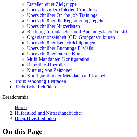
Erstellen einer Zielgruppe
Übersicht zu terminierten Cron-Jobs
Übersicht über On-the-job-Trainings
Übersicht über die Registrierungsregeln
Übersicht über Nutzerlisten
Buchungsformular-Sets und Buchungsdatenübersicht
Organisationseinheit (OE) Gruppenstrukturen
Übersicht über Benachrichtigungen
Übersicht über Buchungs-E-Mails
Übersicht über externe Kurse
Multi-Mandanten-Konfiguration
Reporting-Überblick
Nutzung von Zeitzonen
Konfiguration der Metadaten auf Kacheln
Troubleshooting-Leitfäden
Technische Leitfäden
Breadcrumbs
Home
Hilfeartikel und Nutzerhandbücher
Deep-Dive-Leitfäden
On this Page