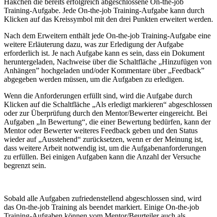
Häkchen die bereits erfolgreich abgeschlossene On-the-job
Training-Aufgabe. Jede On-the-job Training-Aufgabe kann durch
Klicken auf das Kreissymbol mit den drei Punkten erweitert werden.
Nach dem Erweitern enthält jede On-the-job Training-Aufgabe eine
weitere Erläuterung dazu, was zur Erledigung der Aufgabe
erforderlich ist. Je nach Aufgabe kann es sein, dass ein Dokument
heruntergeladen, Nachweise über die Schaltfläche „Hinzufügen von
Anhängen” hochgeladen und/oder Kommentare über „Feedback”
abgegeben werden müssen, um die Aufgaben zu erledigen.
Wenn die Anforderungen erfüllt sind, wird die Aufgabe durch
Klicken auf die Schaltfläche „Als erledigt markieren“ abgeschlossen
oder zur Überprüfung durch den Mentor/Bewerter eingereicht. Bei
Aufgaben „In Bewertung“, die einer Bewertung bedürfen, kann der
Mentor oder Bewerter weiteres Feedback geben und den Status
wieder auf „Ausstehend“ zurücksetzen, wenn er der Meinung ist,
dass weitere Arbeit notwendig ist, um die Aufgabenanforderungen
zu erfüllen. Bei einigen Aufgaben kann die Anzahl der Versuche
begrenzt sein.
Sobald alle Aufgaben zufriedenstellend abgeschlossen sind, wird
das On-the-job Training als beendet markiert. Einige On-the-job
Training-Aufgaben können vom Mentor/Beurteiler auch als