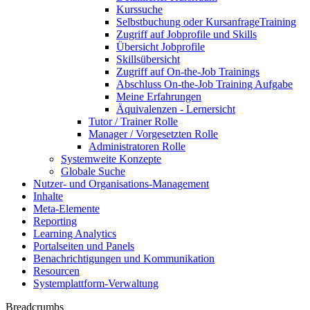
Kurssuche
Selbstbuchung oder KursanfrageTraining
Zugriff auf Jobprofile und Skills
Übersicht Jobprofile
Skillsübersicht
Zugriff auf On-the-Job Trainings
Abschluss On-the-Job Training Aufgabe
Meine Erfahrungen
Äquivalenzen - Lernersicht
Tutor / Trainer Rolle
Manager / Vorgesetzten Rolle
Administratoren Rolle
Systemweite Konzepte
Globale Suche
Nutzer- und Organisations-Management
Inhalte
Meta-Elemente
Reporting
Learning Analytics
Portalseiten und Panels
Benachrichtigungen und Kommunikation
Resourcen
Systemplattform-Verwaltung
Breadcrumbs