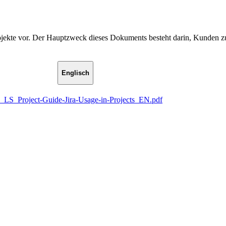
rojekte vor. Der Hauptzweck dieses Dokuments besteht darin, Kunden zu
Englisch
_LS_Project-Guide-Jira-Usage-in-Projects_EN.pdf